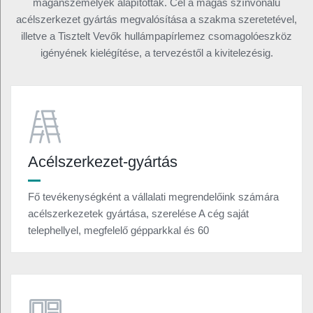
magánszemélyek alapították. Cél a magas színvonalú
acélszerkezet gyártás megvalósítása a szakma szeretetével,
illetve a Tisztelt Vevők hullámpapírlemez csomagolóeszköz
igényének kielégítése, a tervezéstől a kivitelezésig.
Acélszerkezet-gyártás
Fő tevékenységként a vállalati megrendelőink számára
acélszerkezetek gyártása, szerelése A cég saját
telephellyel, megfelelő gépparkkal és 60