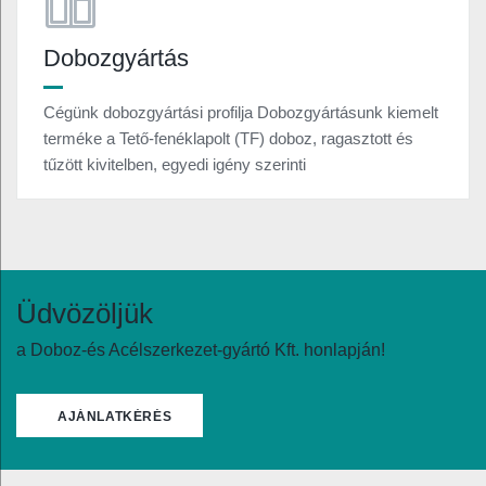
Dobozgyártás
Cégünk dobozgyártási profilja Dobozgyártásunk kiemelt
terméke a Tető-fenéklapolt (TF) doboz, ragasztott és
tűzött kivitelben, egyedi igény szerinti
Üdvözöljük
a Doboz-és Acélszerkezet-gyártó Kft. honlapján!
AJÁNLATKÉRÉS